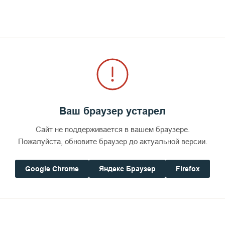
Октябрь
Канон Рождества Христова: перевод и
комментарии
Ноябрь
В преддверии праздника разбираем канон
Декабрь
Рождеству Христову преподобного Космы
Маюмского и предлагаем Вашему вниманию
статью доцента кафедры библеистики
Московской духовной академии священника
Михаила Желтова.
Ваш браузер устарел
Сайт не поддерживается в вашем браузере.
Пожалуйста, обновите браузер до актуальной версии.
Google Chrome
Яндекс Браузер
Firefox
1 июня 2025
3 573
О единоспасительности Православной