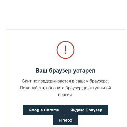
Братский кофе
Подать записку в
обители
Свежий кофе валаамской обжарки с
Неусыпаемая Пса
Ваш браузер устарел
доставкой по всей России
молитвы. Неусып
потому, что чтен
Сайт не поддерживается в вашем браузере.
круглосуточно, б
молятся только в
Пожалуйста, обновите браузер до актуальной
версии.
Google Chrome
Яндекс Браузер
Firefox