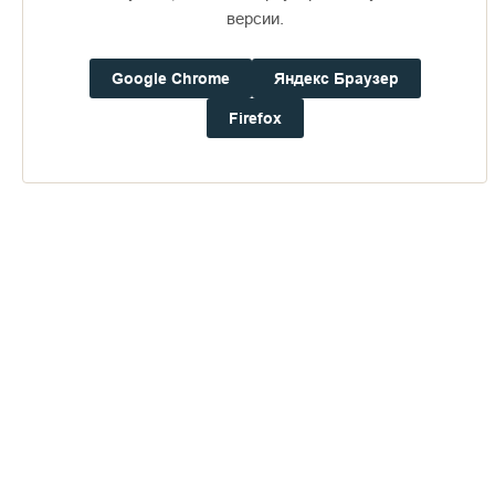
16+
версии.
Google Chrome
Яндекс Браузер
Погода на Валааме
+16°
Firefox
Ветер:
1.8 м/с, З
Осадки:
0.6
мм
Давление:
754.4
мм рт. ст.
Влажность:
78%
Будьте в курсе последних событий монастыря
ОТПРАВИТЬ
Нажимая на кнопку «Отправить», Вы даете согласие на
обработку
персональных данных