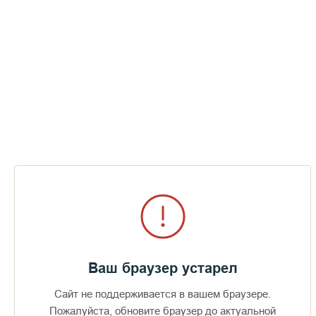
Верные до смерти, которую приняли,
защищая обитель в годы революции
Прмчч. Сергий (Гальковский) и Андроник (Барсуков)
1917
год
Ваш браузер устарел
Сайт не поддерживается в вашем браузере.
Пожалуйста, обновите браузер до актуальной
Доступно в
Загрузите в