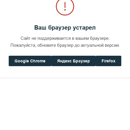
Ваш браузер устарел
Визит Межведомств
Сайт не поддерживается в вашем браузере.
образования мона
Пожалуйста, обновите браузер до актуальной версии.
957
16 июля 2026
13
Google Chrome
Яндекс Браузер
Firefox
Передача Валаамской иконы Божией
Матери в храм НИИ им. Н. Н.