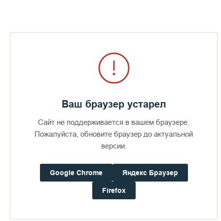
Письма иеромонаха Афанасия (Нечаева)
Ваш браузер устарел
иеросхимонаху Ефрему (Хробостову) из
Заключительная часть писем отца Афанасия, в
Парижа на Валаам. Часть 4
которой он описывает трудности, связанные со
Сайт не поддерживается в вашем браузере.
стилевым расколом, попытку эмиграции русских
Пожалуйста, обновите браузер до актуальной
казаков в Чили, а также делится с духовником
версии.
некоторыми проблемами своего священнического
служения.
Google Chrome
Яндекс Браузер
Firefox