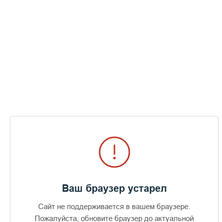
Знаменитый возродитель Валаамской
обители, стоявший у истоков
возрождения умного делания в
России
Преподобный Назарий Валаамский
1809
год
Ваш браузер устарел
Сайт не поддерживается в вашем браузере.
Пожалуйста, обновите браузер до актуальной
Доступно в
Загрузите в