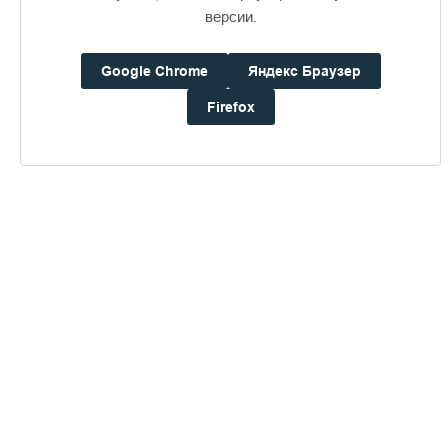
16+
версии.
Google Chrome
Яндекс Браузер
Погода на Валааме
+21°
Firefox
Ветер:
5.8 м/с, ЗЮЗ
Осадки:
0.4
мм
Давление:
753.1
мм рт. ст.
Влажность:
68%
Будьте в курсе последних событий монастыря
ОТПРАВИТЬ
Нажимая на кнопку «Отправить», Вы даете согласие на
обработку
персональных данных