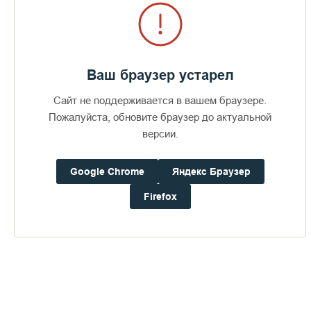
Агапием, который разрешал все мои недоумения,
встречающиеся при молитве. По смерти же старца за
разрешением недоумений я был вынужден прибегать к
писаниям богомудрых отцов. Извлекая из них
существенное о молитве Иисусовой, я записывал всё это в
Ваш браузер устарел
тетрадь, и таким образом с течением времени у меня
составился сборник о молитве»
. – писал в своём дневнике
Сайт не поддерживается в вашем браузере.
игумен Харитон.
Пожалуйста, обновите браузер до актуальной
версии.
B 1936 году игумен Харитон совместно с протоиереем
Сергием Четвериковым издал книгу «Умное делание. О
Google Chrome
Яндекс Браузер
молитве Иисусовой».
Firefox
Мирная монашеская жизнь под кровом преподобных
Сергия и Германа продолжалась до декабря 1939 года –
начала Советско-финской войны. По подписанному 12
марта 1940 года мирному договору к Советскому Союзу
отходила вся территория Карельского перешейка, северное
Приладожье и Валаамский архипелаг. Тогда же в марте в
очень короткий срок по уже тающему льду Ладожского
озера братия во главе с игуменом Харитоном на машинах и