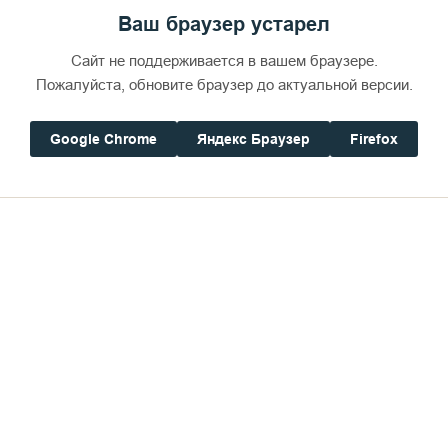
Ваш браузер устарел
Сайт не поддерживается в вашем браузере.
Пожалуйста, обновите браузер до актуальной версии.
Валаам. 3D-тур, молитвослов
Google Chrome
Яндекс Браузер
Firefox
Погода на Валааме
Будь
+15°
Ветер:
1.8 м/с, ЗCЗ