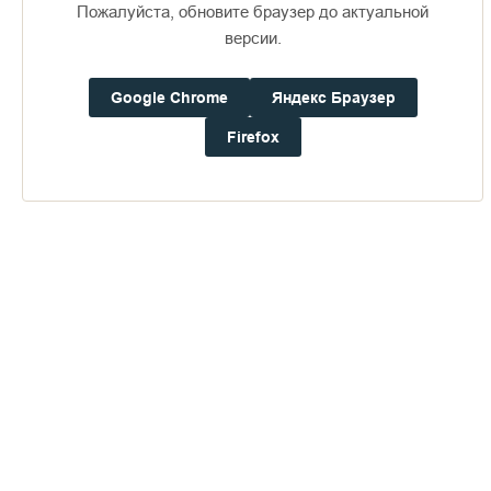
плите: «Схимонах Михаил почил мая 1854 года».
Пожалуйста, обновите браузер до актуальной
версии.
Google Chrome
Яндекс Браузер
Пожертвования
Firefox
Дом паломника
Подать записку