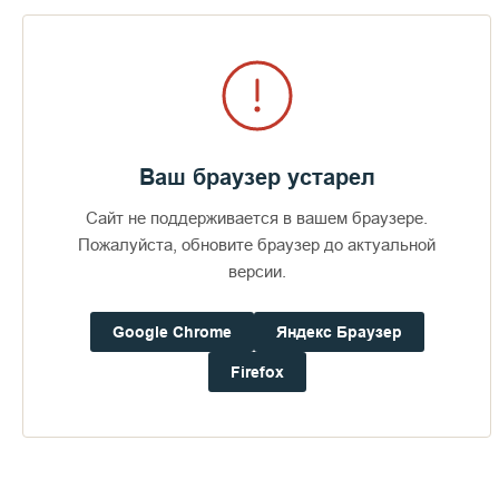
Пожертвования
Дом паломника
Подать записку
Ваш браузер устарел
Сайт не поддерживается в вашем браузере.
Пожалуйста, обновите браузер до актуальной
Открытие фотовыставки «Валаам:
версии.
твердь земная и небесная»
ПЕРЕЙТИ В АЛЬБОМ
Google Chrome
Яндекс Браузер
Firefox