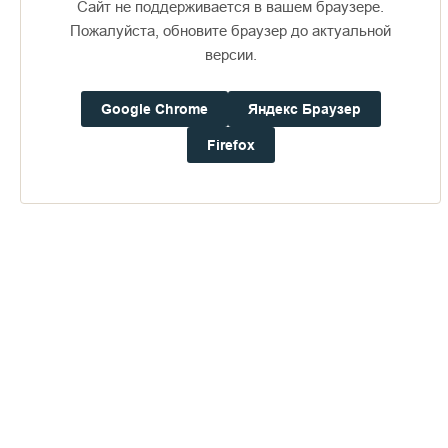
Сайт не поддерживается в вашем браузере.
28
02.10.2026
15.10.2026
Пожалуйста, обновите браузер до актуальной
версии.
29
13.10.2026
26.10.2026
Google Chrome
Яндекс Браузер
30
16.10.2026
29.10.2026
Firefox
31
27.10.2026
09.11.2026
32
30.10.2026
12.11.2026
33
10.11.2026
23.11.2026
34
13.11.2026
26.11.2026
35
24.11.2026
07.12.2026
36
27.11.2026
10.12.2026
37
08.12.2026
21.12.2026