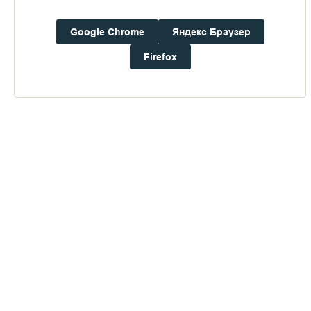
Погода на Валааме
Google Chrome
Яндекс Браузер
+18°
Ветер:
0.4 м/с, ВCВ
Firefox
Осадки:
0.6
мм
Давление:
753.6
мм рт. ст.
Влажность:
76%
Будьте в курсе последних событий монастыря
ОТПРАВИТЬ
Нажимая на кнопку «Отправить», Вы даете согласие на
обработку
персональных данных