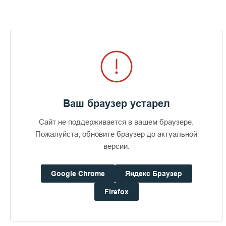
Честнейшую Херувим...
Мария Дево Чистая
Духовное песнопение, посвящённое
Пресвятой Богородице.
Ваш браузер устарел
В основе композиции — текст,
Сингл
2019
Сингл
2021
восходящий к византийской традиции
Сайт не поддерживается в вашем браузере.
Аудиокнига
2019
(созвучен греческому песнопению
Пожалуйста, обновите браузер до актуальной
«Агни Парфене»).
версии.
В версии Валаамского хора он звучит
в характерной для обители манере,
сочетающей византийские интонации
Google Chrome
Яндекс Браузер
с валаамским распевом.
Firefox