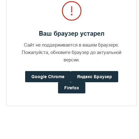
Популярные аудиозаписи
Magnificat (Serbian Chant) / Hymne de la
11
05:26
mère de Dieu
Sunday Midnight Service «Trinity Songs»
Ваш браузер устарел
12
(Bulgarian Chant) / Office de minuit du
06:48
dimanche
Сайт не поддерживается в вашем браузере.
Альбом
2011
Пожалуйста, обновите браузер до актуальной
Easter Troparion (In 4 Languages) / Tropaire
версии.
13
03:27
de Pâques
Google Chrome
Яндекс Браузер
Firefox
Честнейшую Херувим...
Мария Дево Чистая
Духовное песнопение, посвящённое
Пресвятой Богородице.